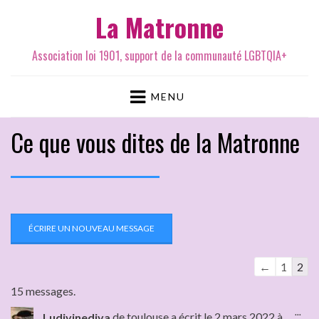
La Matronne
Association loi 1901, support de la communauté LGBTQIA+
MENU
Ce que vous dites de la Matronne
←
1
2
15 messages.
...
Ludivinediva
de
toulouse
a écrit le
2 mars 2022
à