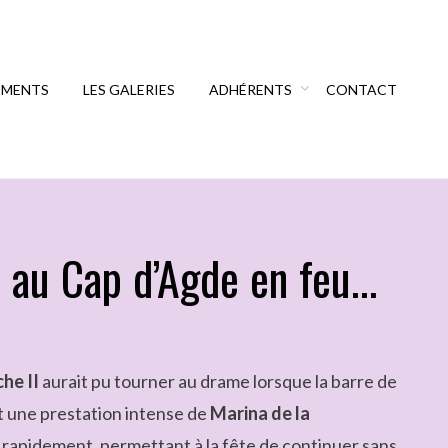
EMENTS
LES GALERIES
ADHÉRENTS
CONTACT
I au Cap d’Agde en feu…
che II
aurait pu tourner au drame lorsque la barre de
t une prestation intense de
Marina de la
e rapidement, permettant à la fête de continuer sans